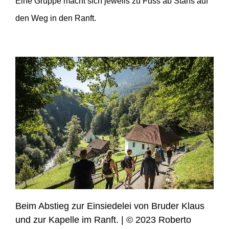
Eine Gruppe macht sich jeweils zu Fuss ab Stans auf
1798
|
Helvetische Regierung versucht
den Weg in den Ranft.
Wallfahrten zu unterbinden, ebenso der
Generalvikar des Bistums Konstanz
ab 1815 |
Wiederaufblühen der
Wallfahrt
19./20. Jahrhundert |
Eisenbahn und
Busfahrten verändern die Wallfahrt
tiefgreifend
20. Jahrhundert |
Einbrüche während
der beiden Weltkriegen; starke
Zunahme nach dem 2. Weltkrieg,
Rückgang ab zirka 1970
Beim Abstieg zur Einsiedelei von Bruder Klaus
und zur Kapelle im Ranft. | © 2023 Roberto