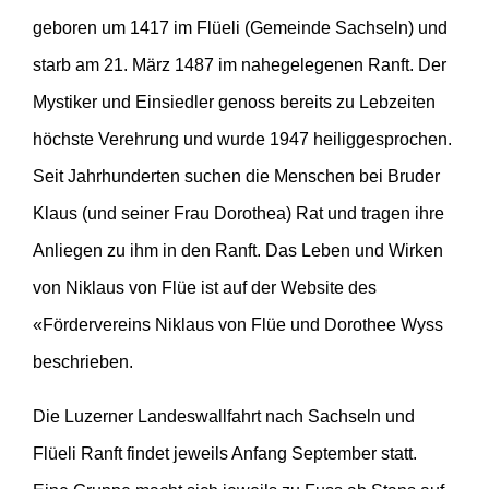
1
6. Jahrhundert |
Rückgang der
geboren um 1417 im Flüeli (Gemeinde Sachseln) und
ansprechen, die sich auf ein sportlich-spirituelles
Wallfahrt während der Reformation;
starb am 21. März 1487 im nahegelegenen Ranft. Der
Gemeinschaftserlebnis einlassen möchten.
Zusammenrücken der katholischen
Mystiker und Einsiedler genoss bereits zu Lebzeiten
Willkommen sind alle, die gerne auf dem Velo
Stände, Einsiedeln wird deren
höchste Verehrung und wurde 1947 heiliggesprochen.
unterwegs sind, genügend Ausdauer darauf haben
religiöses Zentrum. Offizielle
Seit Jahrhunderten suchen die Menschen bei Bruder
und Lust auf eine neue Er-Fahrung. Die Strecke
Wallfahrten der katholischen
Klaus (und seiner Frau Dorothea) Rat und tragen ihre
misst rund 75 km mit ingesamt gut 1300 m Anstieg.
eidgenössischen Stände werden
Anliegen zu ihm in den Ranft. Das Leben und Wirken
Sie führt entlang des Vierwaldstättersees nach
zahlreicher.
von Niklaus von Flüe ist auf der Website des
Küssnacht, Weggis, Vitznau und Brunnen, weiter
Ab 1680 |
jährlich mehr als 100’000
«Fördervereins Niklaus von Flüe und Dorothee Wyss
über die Ibergeregg (1406 m) ins Ybrig und vorbei
Pilger in Einsiedeln
beschrieben.
am Sihlsee nach Einsiedeln.
1791 |
Französische
Die Luzerner Landeswallfahrt nach Sachseln und
Revolutionsregierung verbietet
Zur Tour auf schweizmobil.ch
Flüeli Ranft findet jeweils Anfang September statt.
Wallfahrt nach Einsiedeln